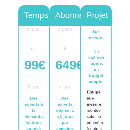
Temps
Abonnement
Projet
à partir
à partir
Sur-
mesure
de
de
Un
cadrage
99€
649€
rapide,
un
budget
adapté.
/ heure
/ jour
Equipe
sur-
Des
Des
mesure
,
experts à
experts
montée
la
dédiés, 1
selon le
demande,
à 5 jours
périmètre
facturés
par
(content,
au réel.
semaine,