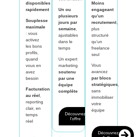
Moins
disponibles
engageant
rapidement
Un ou
qu’un
plusieurs
Souplesse
recrutement
,
jours par
maximale
plus
semaine
,
: vous
structuré
ajustables
activez
qu’un
dans le
les bons
freelance
temps
profils,
seul
quand
Un expert
Vous
vous en
marketing
avancez
avez
soutenu
par blocs
besoin
par une
stratégiques
,
équipe
Facturation
sans
complète
au réel
,
immobiliser
reporting
votre
clair, en
équipe
Découvrez
temps
l'offre
réel
Découvrez