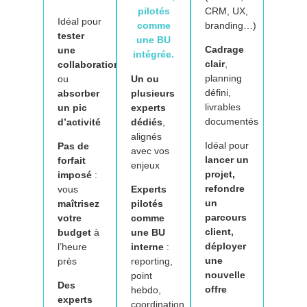
CRM, UX,
pilotés
Idéal pour
branding…)
comme
tester
une BU
Cadrage
une
intégrée.
clair
,
collaboration
planning
ou
Un ou
défini,
absorber
plusieurs
livrables
un pic
experts
documentés
d’activité
dédiés
,
alignés
Idéal pour
Pas de
avec vos
lancer un
forfait
enjeux
projet,
imposé
:
refondre
vous
Experts
un
maîtrisez
pilotés
parcours
votre
comme
client,
budget
à
une BU
déployer
l’heure
interne
:
une
près
reporting,
nouvelle
point
Des
offre
hebdo,
experts
coordination