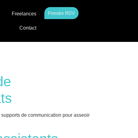
Prendre RDV
Freelances
Contact
de
ts
s supports de communication pour asseoir