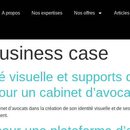
A propos
Nos expertises
Nos offres
Articles
usiness case
té visuelle et supports 
ur un cabinet d’avoca
 d’avocats dans la création de son identité visuelle et de se
ent.